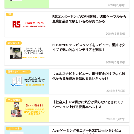
2018年6月8日
PR
RSコンポーネンツの利用体験。USBケーブルから
産業部品まで欲しいものが見つかる
2018年5月30日
ガジェット
FITUEYES テレビスタンドをレビュー。壁掛けタ
イプで魅力的なインテリアを実現！
2018年5月20日
仕事&ライフハック
ウェルスナビをレビュー。銀行貯金だけでなく20
代から資産運用を始める良いきっかけ
2018年5月13日
マンガ/書評
【社会人】GW明けに気分が乗らないときにモチ
ベーション上げる読書本ベスト３
2018年5月12日
ガジェット
AcerゲーミングモニターKG271bmiixをレビュ