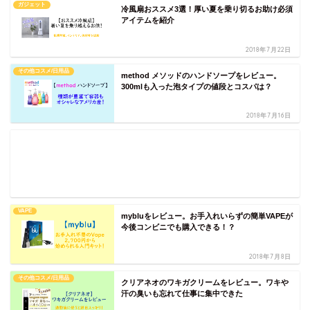
ガジェット
冷風扇おススメ3選！厚い夏を乗り切るお助け必須
アイテムを紹介
2018年7月22日
その他コスメ/日用品
method メソッドのハンドソープをレビュー。
300mlも入った泡タイプの値段とコスパは？
2018年7月16日
VAPE
mybluをレビュー。お手入れいらずの簡単VAPEが
今後コンビニでも購入できる！？
2018年7月8日
その他コスメ/日用品
クリアネオのワキガクリームをレビュー。ワキや
汗の臭いも忘れて仕事に集中できた