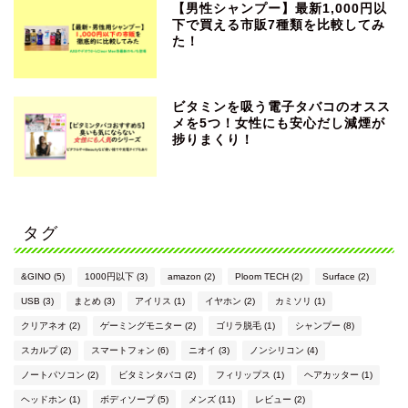
【男性シャンプー】最新1,000円以
下で買える市販7種類を比較してみ
た！
ビタミンを吸う電子タバコのオスス
メを5つ！女性にも安心だし減煙が
捗りまくり！
タグ
&GINO
(5)
1000円以下
(3)
amazon
(2)
Ploom TECH
(2)
Surface
(2)
USB
(3)
まとめ
(3)
アイリス
(1)
イヤホン
(2)
カミソリ
(1)
クリアネオ
(2)
ゲーミングモニター
(2)
ゴリラ脱毛
(1)
シャンプー
(8)
スカルプ
(2)
スマートフォン
(6)
ニオイ
(3)
ノンシリコン
(4)
ノートパソコン
(2)
ビタミンタバコ
(2)
フィリップス
(1)
ヘアカッター
(1)
ヘッドホン
(1)
ボディソープ
(5)
メンズ
(11)
レビュー
(2)