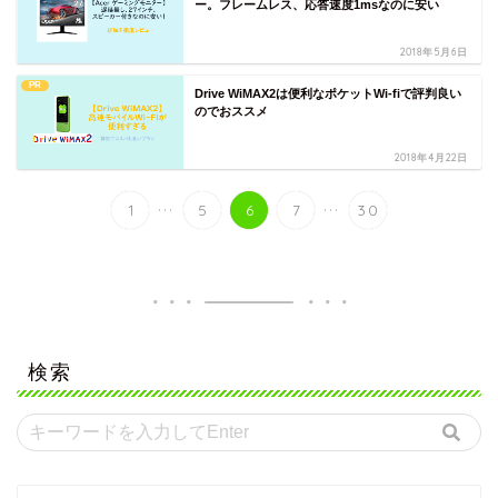
ー。フレームレス、応答速度1msなのに安い
2018年5月6日
PR
Drive WiMAX2は便利なポケットWi-fiで評判良い
のでおススメ
2018年4月22日
...
...
1
5
6
7
30
検索