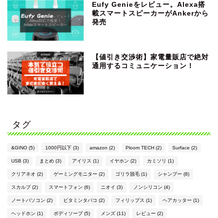
Eufy Genieをレビュー。Alexa搭
載スマートスピーカーがAnkerから
発売
【値引き交渉術】家電量販店で絶対
通用するコミュニケーション！
タグ
&GINO
(5)
1000円以下
(3)
amazon
(2)
Ploom TECH
(2)
Surface
(2)
USB
(3)
まとめ
(3)
アイリス
(1)
イヤホン
(2)
カミソリ
(1)
クリアネオ
(2)
ゲーミングモニター
(2)
ゴリラ脱毛
(1)
シャンプー
(8)
スカルプ
(2)
スマートフォン
(6)
ニオイ
(3)
ノンシリコン
(4)
ノートパソコン
(2)
ビタミンタバコ
(2)
フィリップス
(1)
ヘアカッター
(1)
ヘッドホン
(1)
ボディソープ
(5)
メンズ
(11)
レビュー
(2)