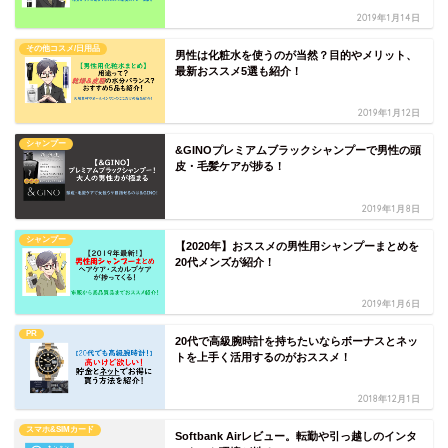
2019年1月14日
その他コスメ/日用品
男性は化粧水を使うのが当然？目的やメリット、
最新おススメ5選も紹介！
2019年1月12日
シャンプー
&GINOプレミアムブラックシャンプーで男性の頭
皮・毛髪ケアが捗る！
2019年1月8日
シャンプー
【2020年】おススメの男性用シャンプーまとめを
20代メンズが紹介！
2019年1月6日
PR
20代で高級腕時計を持ちたいならボーナスとネッ
トを上手く活用するのがおススメ！
2018年12月1日
スマホ&SIMカード
Softbank Airレビュー。転勤や引っ越しのインタ