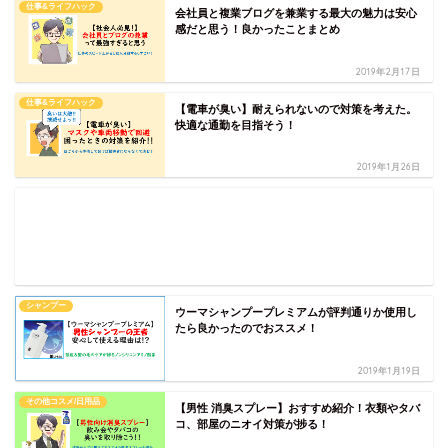
仕事&ライフハック
会社員と複業ブログを兼業する最大の魅力は安心
感だと思う！良かったことまとめ
2019年2月17日
仕事&ライフハック
【電車が臭い】耐えられないので対策を考えた。
快適な通勤を目指そう！
2019年1月26日
シャンプー
ウーマシャンプープレミアムが評判通りか使用し
たら良かったのでおススメ！
2019年1月19日
その他コスメ/日用品
【男性 消臭スプレー】おすすめ紹介！衣類やタバ
コ、部屋のニオイ対策が捗る！