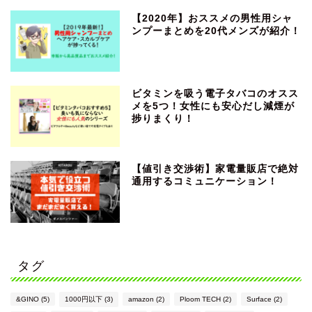
【2020年】おススメの男性用シャ
ンプーまとめを20代メンズが紹介！
ビタミンを吸う電子タバコのオスス
メを5つ！女性にも安心だし減煙が
捗りまくり！
【値引き交渉術】家電量販店で絶対
通用するコミュニケーション！
タグ
&GINO
(5)
1000円以下
(3)
amazon
(2)
Ploom TECH
(2)
Surface
(2)