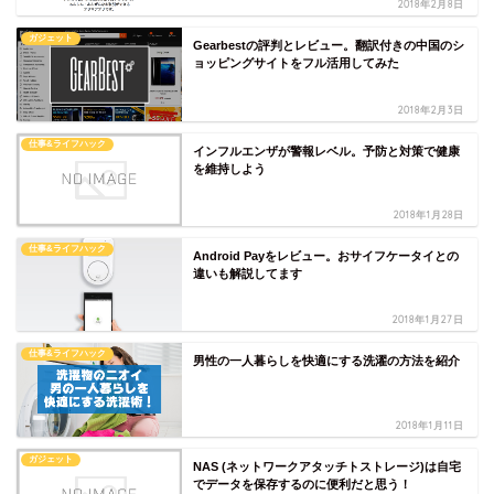
2018年2月8日
ガジェット
Gearbestの評判とレビュー。翻訳付きの中国のシ
ョッピングサイトをフル活用してみた
2018年2月3日
仕事&ライフハック
インフルエンザが警報レベル。予防と対策で健康
を維持しよう
2018年1月28日
仕事&ライフハック
Android Payをレビュー。おサイフケータイとの
違いも解説してます
2018年1月27日
仕事&ライフハック
男性の一人暮らしを快適にする洗濯の方法を紹介
2018年1月11日
ガジェット
NAS (ネットワークアタッチトストレージ)は自宅
でデータを保存するのに便利だと思う！