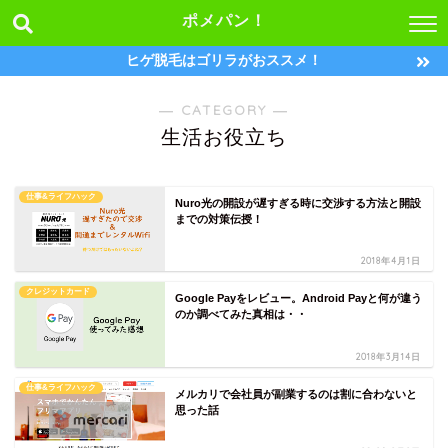
ポメパン！
ヒゲ脱毛はゴリラがおススメ！
― CATEGORY ―
生活お役立ち
仕事&ライフハック
Nuro光の開設が遅すぎる時に交渉する方法と開設
までの対策伝授！
2018年4月1日
クレジットカード
Google Payをレビュー。Android Payと何が違う
のか調べてみた真相は・・
2018年3月14日
仕事&ライフハック
メルカリで会社員が副業するのは割に合わないと
思った話