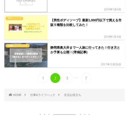
2018年1月6日
ボディソープ
【男性ボディソープ】最新1,000円以下で買える市
販５種類を比較してみた！
2018年1月4日
仕事&ライフハック
静岡県奥大井まで一人旅に行ってきた！行き方と
か予算も公開！(寄稿記事)
2017年12月26日
...
1
2
3
7
HOME
仕事&ライフハック
生活お役立ち