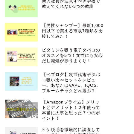
新入社員が注意すべき学校で
教えてくれない3つの教訓
【男性シャンプー】最新1,000
円以下で買える市販7種類を比
較してみた！
ビタミンを吸う電子タバコの
オススメを5つ！女性にも安心
だし減煙が捗りまくり！
【ベプログ】次世代電子タバ
コ吸い比べセットをレビュ
ー。あなたはVAPE、IQOS、
プルームテックどれ選ぶ？
【Amazonプライム】メリッ
トとデメリット！２年使って
本当に大事と思った７つのポ
イント！
ヒゲ脱毛を徹底的に調査して