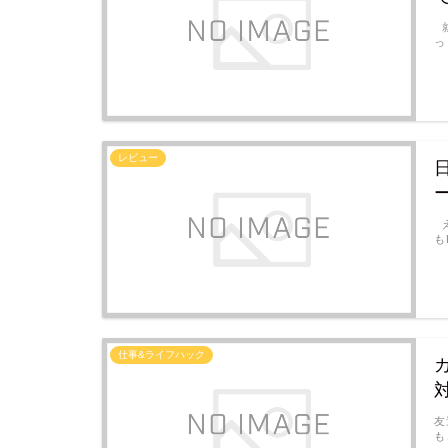
就
っ
レビュー
え
も
仕事&ライフハック
友
も