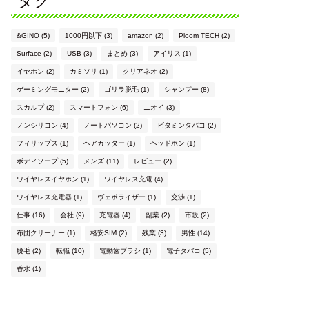
タグ
&GINO
(5)
1000円以下
(3)
amazon
(2)
Ploom TECH
(2)
Surface
(2)
USB
(3)
まとめ
(3)
アイリス
(1)
イヤホン
(2)
カミソリ
(1)
クリアネオ
(2)
ゲーミングモニター
(2)
ゴリラ脱毛
(1)
シャンプー
(8)
スカルプ
(2)
スマートフォン
(6)
ニオイ
(3)
ノンシリコン
(4)
ノートパソコン
(2)
ビタミンタバコ
(2)
フィリップス
(1)
ヘアカッター
(1)
ヘッドホン
(1)
ボディソープ
(5)
メンズ
(11)
レビュー
(2)
ワイヤレスイヤホン
(1)
ワイヤレス充電
(4)
ワイヤレス充電器
(1)
ヴェポライザー
(1)
交渉
(1)
仕事
(16)
会社
(9)
充電器
(4)
副業
(2)
市販
(2)
布団クリーナー
(1)
格安SIM
(2)
残業
(3)
男性
(14)
脱毛
(2)
転職
(10)
電動歯ブラシ
(1)
電子タバコ
(5)
香水
(1)