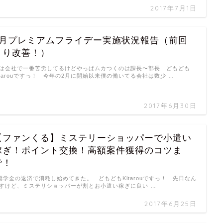
2017年7月1日
6月プレミアムフライデー実施状況報告（前回
より改善！）
は会社で一番苦労してるけどやっぱムカつくのは課長〜部長 どもども
itarouですっ！ 今年の2月に開始以来僕の働いてる会社は数少 …
2017年6月30日
【ファンくる】ミステリーショッパーで小遣い
稼ぎ！ポイント交換！高額案件獲得のコツま
で！
学金の返済で消耗し始めてきた。 どもどもKitarouですっ！ 先日なん
すけど、ミステリショッパーが割とお小遣い稼ぎに良い …
2017年6月25日