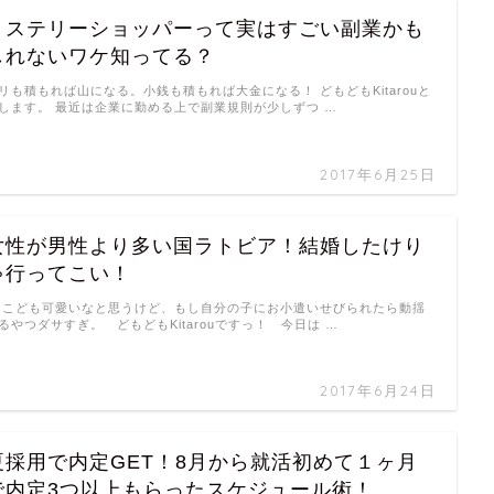
ミステリーショッパーって実はすごい副業かも
しれないワケ知ってる？
リも積もれば山になる。小銭も積もれば大金になる！ どもどもKitarouと
します。 最近は企業に勤める上で副業規則が少しずつ …
2017年6月25日
女性が男性より多い国ラトビア！結婚したけり
ゃ行ってこい！
ども可愛いなと思うけど、もし自分の子にお小遣いせびられたら動揺
るやつダサすぎ。 どもどもKitarouですっ！ 今日は …
2017年6月24日
夏採用で内定GET！8月から就活初めて１ヶ月
で内定3つ以上もらったスケジュール術！