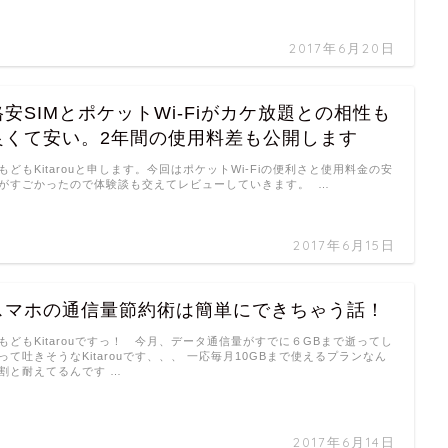
2017年6月20日
格安SIMとポケットWi-Fiがカケ放題との相性も
良くて安い。2年間の使用料差も公開します
もどもKitarouと申します。今回はポケットWi-Fiの便利さと使用料金の安
がすごかったので体験談も交えてレビューしていきます。 …
2017年6月15日
スマホの通信量節約術は簡単にできちゃう話！
もどもKitarouですっ！ 今月、データ通信量がすでに６GBまで逝ってし
って吐きそうなKitarouです、、、 一応毎月10GBまで使えるプランなん
割と耐えてるんです …
2017年6月14日