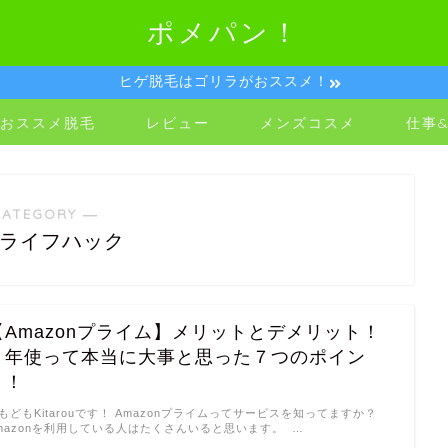
ポメパン！
ヒゲ脱毛はゴリラがおススメ！
おススメ脱毛
レビュー
メンズコスメ
仕事
CATEGORY ―
&ライフハック
【Amazonプライム】メリットとデメリット！
２年使って本当に大事と思った７つのポイン
ト！
もどもKitarouです！ Amazonプライムってサービスを知ってますか？
mazonを利用している人はたくさんいると思います。 …