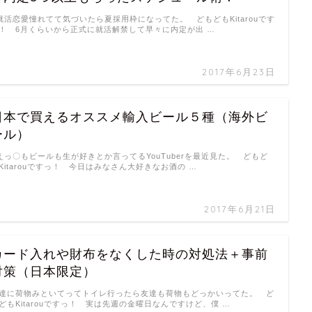
活恋愛憧れてて気づいたら夏採用枠になってた。 どもどもKitarouです
！ 6月くらいから正式に就活解禁して早々に内定が出 …
2017年6月23日
日本で買えるオススメ輸入ビール５種（海外ビ
ール）
っ〇もビールも生が好きとか言ってるYouTuberを最近見た。 どもど
Kitarouですっ！ 今日はみなさん大好きなお酒の …
2017年6月21日
カード入れや財布をなくした時の対処法＋事前
対策（日本限定）
達に荷物みといてってトイレ行ったら友達も荷物もどっかいってた。 ど
どもKitarouですっ！ 実は先週の金曜日なんですけど、僕 …