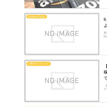
Premium Friday
実
K
仕事&ライフハック
奨
で