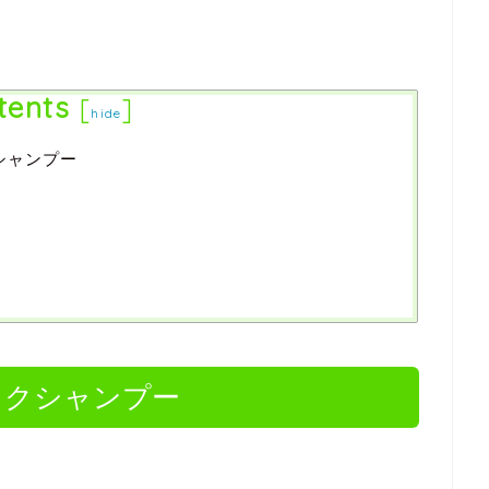
tents
[
]
hide
クシャンプー
ラックシャンプー