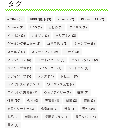
タグ
&GINO
(5)
1000円以下
(3)
amazon
(2)
Ploom TECH
(2)
Surface
(2)
USB
(3)
まとめ
(3)
アイリス
(1)
イヤホン
(2)
カミソリ
(1)
クリアネオ
(2)
ゲーミングモニター
(2)
ゴリラ脱毛
(1)
シャンプー
(8)
スカルプ
(2)
スマートフォン
(6)
ニオイ
(3)
ノンシリコン
(4)
ノートパソコン
(2)
ビタミンタバコ
(2)
フィリップス
(1)
ヘアカッター
(1)
ヘッドホン
(1)
ボディソープ
(5)
メンズ
(11)
レビュー
(2)
ワイヤレスイヤホン
(1)
ワイヤレス充電
(4)
ワイヤレス充電器
(1)
ヴェポライザー
(1)
交渉
(1)
仕事
(16)
会社
(9)
充電器
(4)
副業
(2)
市販
(2)
布団クリーナー
(1)
格安SIM
(2)
残業
(3)
男性
(14)
脱毛
(2)
転職
(10)
電動歯ブラシ
(1)
電子タバコ
(5)
香水
(1)