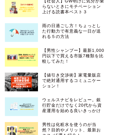
【社会人】GW明けに気分が乗
らないときにモチベーション
上げる読書本ベスト３
雨の日過ごし方！ちょっとし
た行動力で有意義な一日が送
れる５の方法
【男性シャンプー】最新1,000
円以下で買える市販7種類を比
較してみた！
【値引き交渉術】家電量販店
で絶対通用するコミュニケー
ション！
ウェルスナビをレビュー。銀
行貯金だけでなく20代から資
産運用を始める良いきっかけ
男性は化粧水を使うのが当
然？目的やメリット、最新お