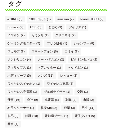
タグ
&GINO
(5)
1000円以下
(3)
amazon
(2)
Ploom TECH
(2)
Surface
(2)
USB
(3)
まとめ
(3)
アイリス
(1)
イヤホン
(2)
カミソリ
(1)
クリアネオ
(2)
ゲーミングモニター
(2)
ゴリラ脱毛
(1)
シャンプー
(8)
スカルプ
(2)
スマートフォン
(6)
ニオイ
(3)
ノンシリコン
(4)
ノートパソコン
(2)
ビタミンタバコ
(2)
フィリップス
(1)
ヘアカッター
(1)
ヘッドホン
(1)
ボディソープ
(5)
メンズ
(11)
レビュー
(2)
ワイヤレスイヤホン
(1)
ワイヤレス充電
(4)
ワイヤレス充電器
(1)
ヴェポライザー
(1)
交渉
(1)
仕事
(16)
会社
(9)
充電器
(4)
副業
(2)
市販
(2)
布団クリーナー
(1)
格安SIM
(2)
残業
(3)
男性
(14)
脱毛
(2)
転職
(10)
電動歯ブラシ
(1)
電子タバコ
(5)
香水
(1)