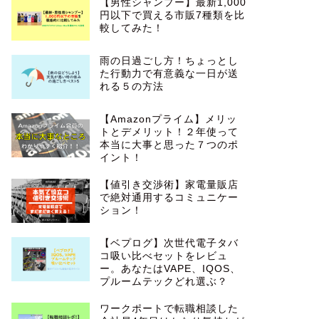
【男性シャンプー】最新1,000
円以下で買える市販7種類を比
較してみた！
雨の日過ごし方！ちょっとし
た行動力で有意義な一日が送
れる５の方法
【Amazonプライム】メリッ
トとデメリット！２年使って
本当に大事と思った７つのポ
イント！
【値引き交渉術】家電量販店
で絶対通用するコミュニケー
ション！
【ベプログ】次世代電子タバ
コ吸い比べセットをレビュ
ー。あなたはVAPE、IQOS、
プルームテックどれ選ぶ？
ワークポートで転職相談した