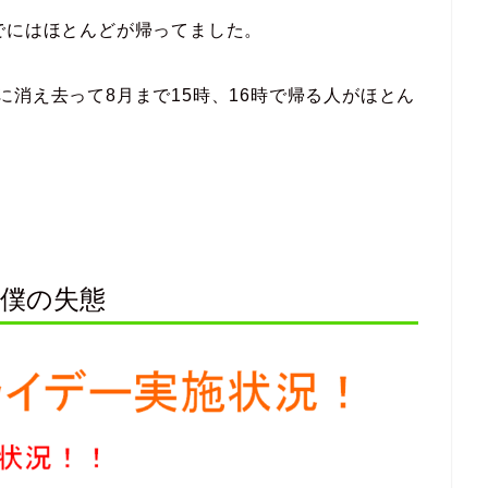
でにはほとんどが帰ってました。
に消え去って8月まで15時、16時で帰る人がほとん
と僕の失態