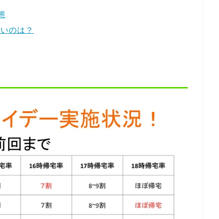
態
ないのは？