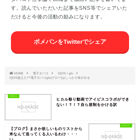
す。読んでいただいた記事をSNS等でシェアいた
だけると今後の活動の励みになります。
ポメパンをTwitterでシェア
HOME
電子タバコ
IQOS / glo
IQOS超えた??電子タバコglo(グロー)はしっかり味が出る
ヒカル祭り動画でアイビスコラボができ
ない！？！？自ら規制をかける訳
【ブログ】まさか欲しいものリストから
米なんて送ってくる人いるわけ・・・
い...