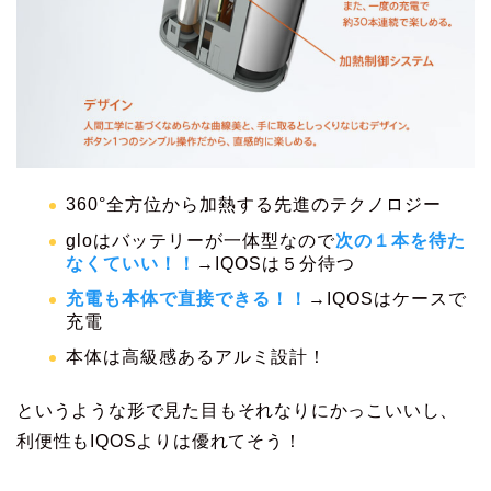
360°全方位から加熱する先進のテクノロジー
gloはバッテリーが一体型なので
次の１本を待た
なくていい！！
→IQOSは５分待つ
充電も本体で直接できる！！
→IQOSはケースで
充電
本体は高級感あるアルミ設計！
というような形で見た目もそれなりにかっこいいし、
利便性もIQOSよりは優れてそう！