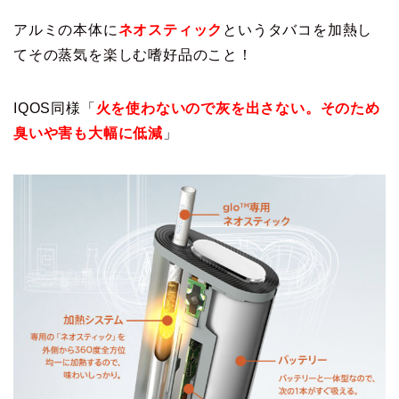
アルミの本体に
ネオスティック
というタバコを加熱し
てその蒸気を楽しむ嗜好品のこと！
IQOS同様「
火を使わないので灰を出さない。そのため
臭いや害も大幅に低減
」