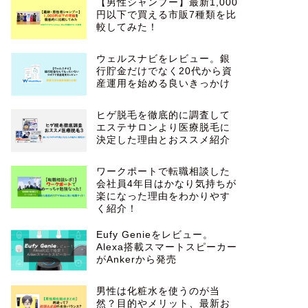
【男性シャンプー】最新1,000
円以下で買える市販7種類を比
較してみた！
ウェルスナビをレビュー。銀
行貯金だけでなく20代から資
産運用を始める良いきっかけ
ヒゲ脱毛を徹底的に調査して
エステサロンより医療脱毛に
決定した理由とおススメ紹介
ワークポートで転職相談した
会社員4年目はかなり気持ちが
楽になった理由をわかりやす
く紹介！
Eufy Genieをレビュー。
Alexa搭載スマートスピーカー
がAnkerから発売
男性は化粧水を使うのが当
然？目的やメリット、最新お