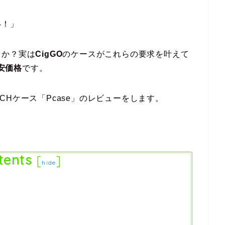
い！」
うか？実は
CigGO
のケースがこれらの要求を叶えて
激安価格
です。
TECHケース「Pcase」のレビューをします。
tents
[
]
hide