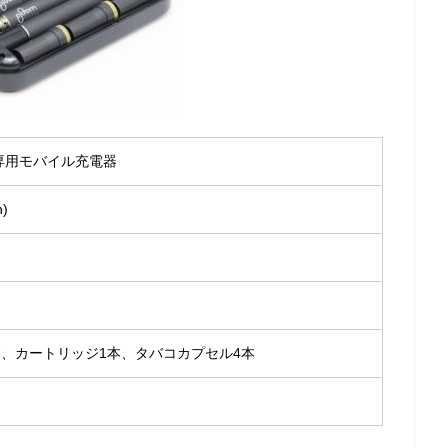
CH専用モバイル充電器
)
本、カートリッジ1本、タバコカプセル4本