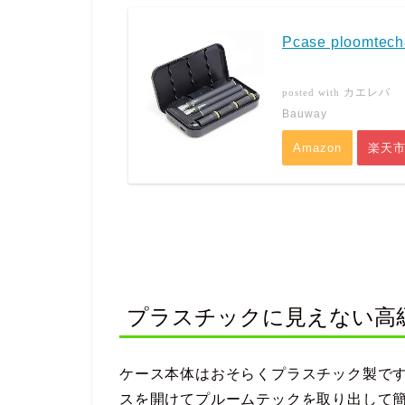
Pcase ploomt
カエレバ
posted with
Bauway
Amazon
楽天
プラスチックに見えない高
ケース本体はおそらくプラスチック製で
スを開けてプルームテックを取り出して