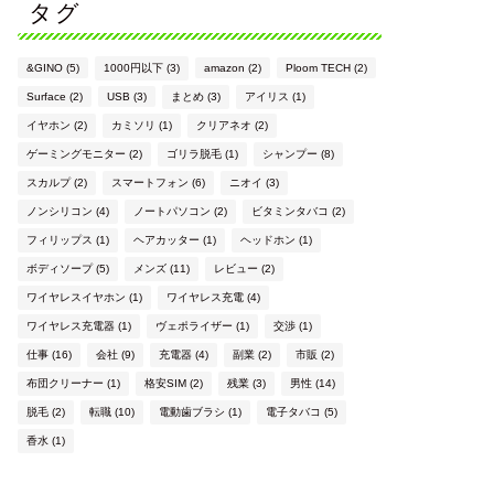
タグ
&GINO
(5)
1000円以下
(3)
amazon
(2)
Ploom TECH
(2)
Surface
(2)
USB
(3)
まとめ
(3)
アイリス
(1)
イヤホン
(2)
カミソリ
(1)
クリアネオ
(2)
ゲーミングモニター
(2)
ゴリラ脱毛
(1)
シャンプー
(8)
スカルプ
(2)
スマートフォン
(6)
ニオイ
(3)
ノンシリコン
(4)
ノートパソコン
(2)
ビタミンタバコ
(2)
フィリップス
(1)
ヘアカッター
(1)
ヘッドホン
(1)
ボディソープ
(5)
メンズ
(11)
レビュー
(2)
ワイヤレスイヤホン
(1)
ワイヤレス充電
(4)
ワイヤレス充電器
(1)
ヴェポライザー
(1)
交渉
(1)
仕事
(16)
会社
(9)
充電器
(4)
副業
(2)
市販
(2)
布団クリーナー
(1)
格安SIM
(2)
残業
(3)
男性
(14)
脱毛
(2)
転職
(10)
電動歯ブラシ
(1)
電子タバコ
(5)
香水
(1)