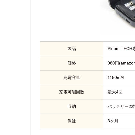
製品
Ploom TE
価格
980円(amazon
充電容量
1150mAh
充電可能回数
最大4回
収納
バッテリー2
保証
3ヶ月