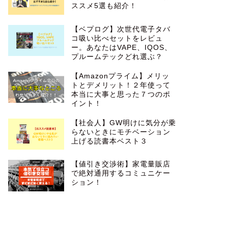
ススメ5選も紹介！
【ベプログ】次世代電子タバ
コ吸い比べセットをレビュ
ー。あなたはVAPE、IQOS、
プルームテックどれ選ぶ？
【Amazonプライム】メリッ
トとデメリット！２年使って
本当に大事と思った７つのポ
イント！
【社会人】GW明けに気分が乗
らないときにモチベーション
上げる読書本ベスト３
【値引き交渉術】家電量販店
で絶対通用するコミュニケー
ション！